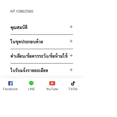
KP.1096/2565
คุณสมบัติ
เป็นหน้ากากชนิดครอบจมูก ใช้กับ
ในชุดประกอบด้วย
เครื่อง CPAP / Bi-level system
เหมาะสำหรับผู้ใหญ่ที่มีน้ำหนัก
Frame
มากกว่า 30 กิโลกรัม
คำเตือน/ข้อควรระวัง/ข้อห้ามใช้
Frame assembly
สามารถใช้งานแบบส่วนบุคคลหรือ
Cushion assembly
ในสถานพยาบาล
อ่านคำเตือนในฉลากและเอกสาร
Headgear
ใบรับแจ้งรายละเอียด
กำกับเครื่องมือแพทย์ก่อนใช้
Elbow
รูระบายอากาศจะต้องอยู่ในสภาพไม่
Connector
ใบรับแจ้งรายละเอียดที่ 67-2-2-2-
เสียหาย และไม่มีสิ่งอุดตัน
Swivel
0000452
ควรใช้หน้ากากนี้ด้วยความ
Facebook
LINE
YouTube
TikTok
Clips
ระมัดระวังสำหรับผู้ใช้ที่มีอาการดัง
MEDICAL INTENSIVE CARE CO.LTD.
ต่อไปนี้
เมดิคอลอินเทนซีฟแคร์ จำกัด
ใบหน้าผิดปกติ
8/17-20 SUKHUMVIT 16 ( SAMMITR)
ผิวหน้าที่ได้รับบาดเจ็บซึ่งจะสัมผัสกับ
RATCHADAPISEK ROAD, KLONG TOEY,
หน้ากากระหว่างการใช้งาน