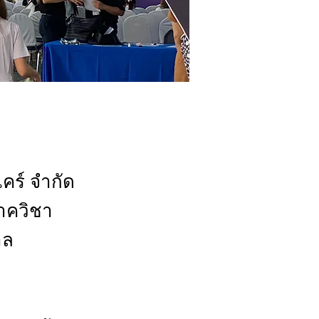
แคร์ จำกัด
าควิชา
าล