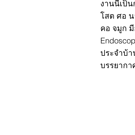
งานนี้เป
โสต ศอ นา
คอ จมูก ม
Endoscop
ประจำบ้าน
บรรยากาศก