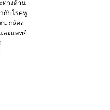
าะทางด้าน
ยวกับโรคหู
ช่น กล้อง
์และแพทย์
ส
ง