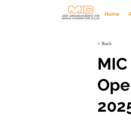
Home
< Back
MIC 
Ope
2025